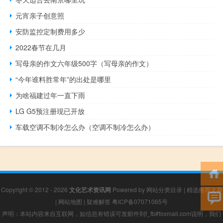
元宵亲子创意照
安防监控定制费用多少
2022春节在几月
写母亲的作文六年级500字（写母亲的作文）
“今年谁料胜常年”的出处是哪里
为啥福建过年一直下雨
LG G5预注册现已开放
车载空调不制冷怎么办（空调不制冷怎么办）
Copyright © 2012 - 2026
文化艺术资讯网
Powered by
网站分类目录
|
精选推荐文章
|
网站地图
|
疑难解答
粤ICP备07071065号
声明：本站内容来自互联网，如信息有错误可发邮件到f_fb#foxmail.com说明，我们