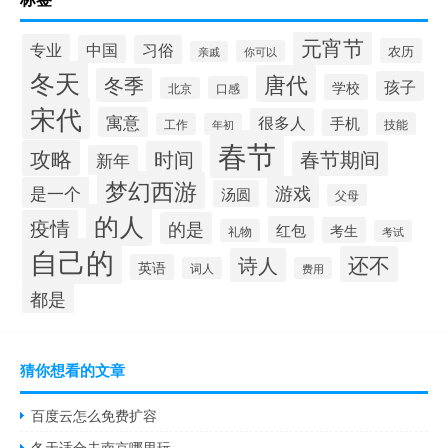
元宵节
专业
中国
习俗
农历
你可以
亲戚
冬天
唐代
冬季
孩子
学校
口感
北京
宋代
寓意
很多人
手机
技能
工作
年初
春节
攻略
时间
春节期间
新年
梦幻西游
游戏
是一个
汤圆
父母
的人
疫情
的是
红包
考生
礼物
考试
自己的
还不
诗人
英语
词人
费用
都是
猜你想看的文章
百度云怎么免费扩容
冬天适合去南京哪里玩