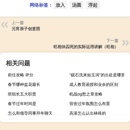
网络标签：
放入
汤圆
浮起
上一篇
元宵亲子创意照
下一篇
旺相休囚死的实际运用讲解（旺相）
相关问题
前任攻略 评分
“砚石洗来如玉润”的出处是哪里
春节哪种盆花最长
成人教育函授和业余的区别
班组长五大职责
机战og愁之章攻略
春节过年时间是
宿舍过年氛围怎么布置
怎么和领导同事拜年聊天
高湛怎么认出林殊的