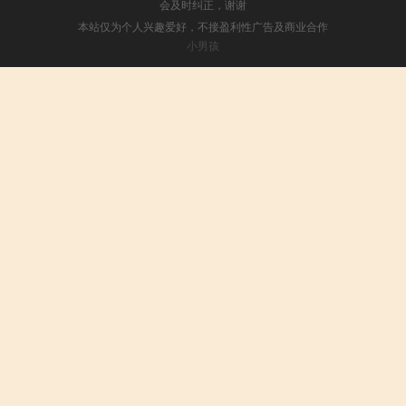
会及时纠正，谢谢
本站仅为个人兴趣爱好，不接盈利性广告及商业合作
小男孩