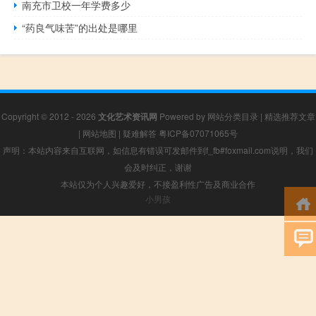
南充市卫校一年学费多少
“药良气味苦”的出处是哪里
Copyright © 2012 - 2026
文化艺术资讯网
Powered by
网站分类目录
|
精选推荐文章
|
网站地图
|
疑难解答
粤ICP备07071065号
声明：本站内容来自互联网，如信息有错误可发邮件到f_fb#foxmail.com说明，我们
会及时纠正，谢谢
本站仅为个人兴趣爱好，不接盈利性广告及商业合作
小男孩