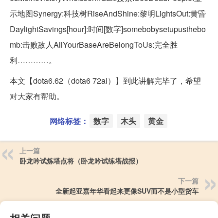
示地图Synergy:科技树RiseAndShine:黎明LightsOut:黄昏
DaylightSavings[hour]:时间[数字]somebobysetupusthebo
mb:击败敌人AllYourBaseAreBelongToUs:完全胜
利…………。
本文【dota6.62（dota6 72ai）】到此讲解完毕了，希望
对大家有帮助。
网络标签：
数字
木头
黄金
上一篇
卧龙吟试炼塔点将（卧龙吟试练塔战报）
下一篇
全新起亚嘉年华看起来更像SUV而不是小型货车
相关问题