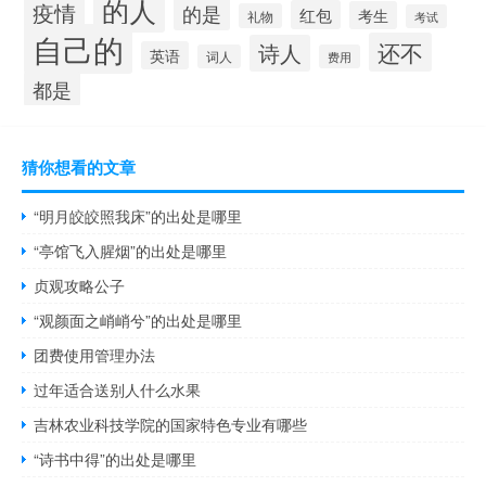
的人
疫情
的是
红包
考生
礼物
考试
自己的
还不
诗人
英语
词人
费用
都是
猜你想看的文章
“明月皎皎照我床”的出处是哪里
“亭馆飞入腥烟”的出处是哪里
贞观攻略公子
“观颜面之峭峭兮”的出处是哪里
团费使用管理办法
过年适合送别人什么水果
吉林农业科技学院的国家特色专业有哪些
“诗书中得”的出处是哪里