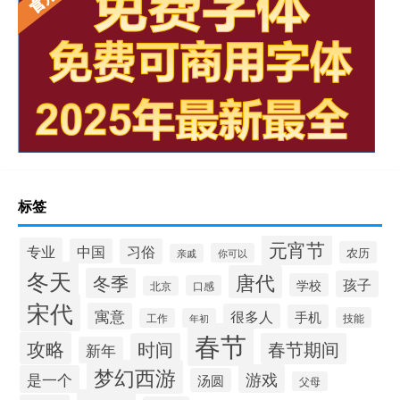
标签
元宵节
专业
中国
习俗
农历
你可以
亲戚
冬天
唐代
冬季
孩子
学校
口感
北京
宋代
寓意
很多人
手机
技能
工作
年初
春节
攻略
时间
春节期间
新年
梦幻西游
游戏
是一个
汤圆
父母