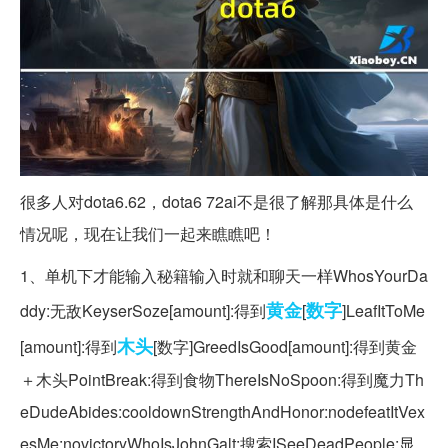
很多人对dota6.62，dota6 72ai不是很了解那具体是什么
情况呢，现在让我们一起来瞧瞧吧！
1、单机下才能输入秘籍输入时就和聊天一样WhosYourDa
黄金
数字
ddy:无敌KeyserSoze[amount]:得到
[
]LeafItToMe
木头
[amount]:得到
[数字]GreedIsGood[amount]:得到黄金
＋木头PointBreak:得到食物ThereIsNoSpoon:得到魔力Th
eDudeAbides:cooldownStrengthAndHonor:nodefeatItVex
esMe:novictoryWhoIsJohnGalt:搜索ISeeDeadPeople:显