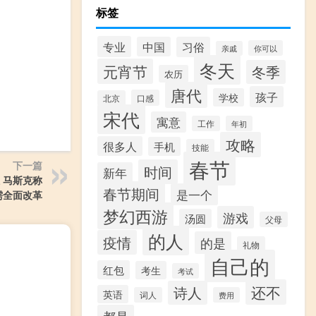
标签
专业
中国
习俗
你可以
亲戚
冬天
元宵节
冬季
农历
唐代
孩子
学校
口感
北京
宋代
寓意
工作
年初
攻略
很多人
手机
技能
春节
下一篇
时间
新年
 马斯克称
春节期间
是一个
需全面改革
梦幻西游
游戏
汤圆
父母
的人
疫情
的是
礼物
自己的
红包
考生
考试
还不
诗人
英语
词人
费用
都是