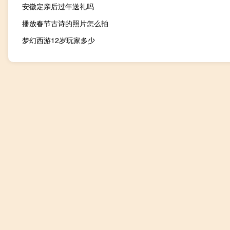
安徽定亲后过年送礼吗
播放春节古诗的照片怎么拍
梦幻西游12岁玩家多少