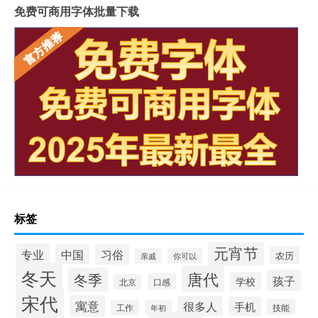
免费可商用字体批量下载
标签
元宵节
专业
中国
习俗
农历
你可以
亲戚
冬天
唐代
冬季
孩子
学校
口感
北京
宋代
寓意
很多人
手机
技能
工作
年初