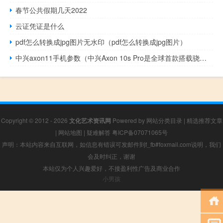
春节公共假期几天2022
云证凭证是什么
pdf怎么转换成jpg图片无水印（pdf怎么转换成jpg图片）
中兴axon11手机参数（中兴Axon 10s Pro是全球首款搭载骁龙865的手机）
Copyright © 2012 - 2026
文化艺术资讯网
Powered by
网站分类目录
|
精选推荐文章
|
网站地图
|
疑难解答
粤ICP备07071065号
声明：本站内容来自互联网，如信息有错误可发邮件到f_fb#foxmail.com说明，我们
会及时纠正，谢谢
本站仅为个人兴趣爱好，不接盈利性广告及商业合作
小男孩