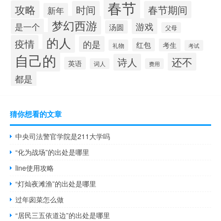
春节
攻略
时间
春节期间
新年
梦幻西游
游戏
是一个
汤圆
父母
的人
疫情
的是
红包
考生
礼物
考试
自己的
还不
诗人
英语
词人
费用
都是
猜你想看的文章
中央司法警官学院是211大学吗
“化为战场”的出处是哪里
line使用攻略
“灯灿夜滩渔”的出处是哪里
过年囱菜怎么做
“居民三五依道边”的出处是哪里