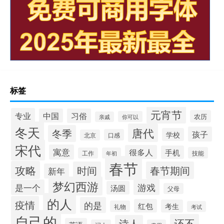
标签
元宵节
专业
中国
习俗
农历
你可以
亲戚
冬天
唐代
冬季
孩子
学校
口感
北京
宋代
寓意
很多人
手机
技能
工作
年初
春节
攻略
时间
春节期间
新年
梦幻西游
游戏
是一个
汤圆
父母
的人
疫情
的是
红包
考生
礼物
考试
自己的
还不
诗人