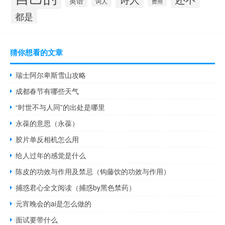
英语
词人
费用
都是
猜你想看的文章
瑞士阿尔卑斯雪山攻略
成都春节有哪些天气
“时世不与人同”的出处是哪里
永葆的意思（永葆）
胶片单反相机怎么用
给人过年的感觉是什么
陈皮的功效与作用及禁忌（钩藤饮的功效与作用）
捕惑君心全文阅读（捕惑by黑色禁药）
元宵晚会的ai是怎么做的
面试要带什么