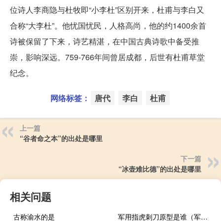
位诗人李商隐与杜牧即“小李杜”区别开来，杜甫与李白又
合称“大李杜”。他忧国忧民，人格高尚，他的约1400余首
诗被保留了下来，诗艺精湛，在中国古典诗歌中备受推
崇，影响深远。759-766年间曾居成都，后世有杜甫草堂
纪念。
网络标签：
唐代
李白
杜甫
上一篇
“谷者命之本”的出处是哪里
下一篇
“冰壶难比德”的出处是哪里
相关问题
古称渝水的是
军用指虎刺刀原型是谁（军用指虎-刺刀简介）