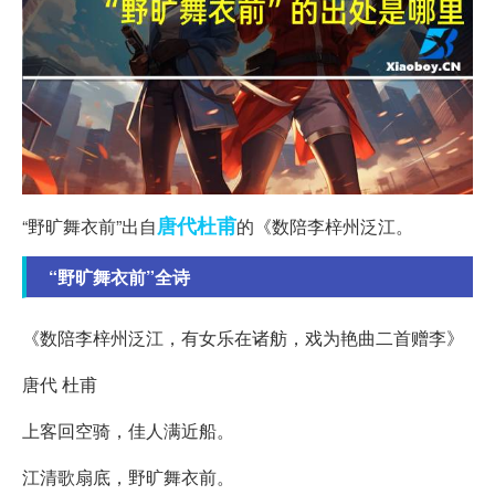
唐代
杜甫
“野旷舞衣前”出自
的《数陪李梓州泛江。
“野旷舞衣前”全诗
《数陪李梓州泛江，有女乐在诸舫，戏为艳曲二首赠李》
唐代 杜甫
上客回空骑，佳人满近船。
江清歌扇底，野旷舞衣前。