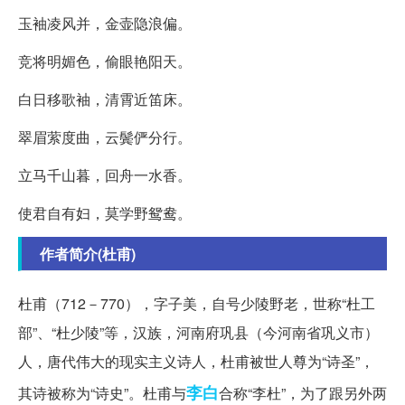
玉袖凌风并，金壶隐浪偏。
竞将明媚色，偷眼艳阳天。
白日移歌袖，清霄近笛床。
翠眉萦度曲，云鬓俨分行。
立马千山暮，回舟一水香。
使君自有妇，莫学野鸳鸯。
作者简介(杜甫)
杜甫（712－770），字子美，自号少陵野老，世称“杜工
部”、“杜少陵”等，汉族，河南府巩县（今河南省巩义市）
人，唐代伟大的现实主义诗人，杜甫被世人尊为“诗圣”，
李白
其诗被称为“诗史”。杜甫与
合称“李杜”，为了跟另外两