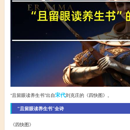
宋代
“且留眼读养生书”出自
刘克庄的《四快图》。
“且留眼读养生书”全诗
《四快图》