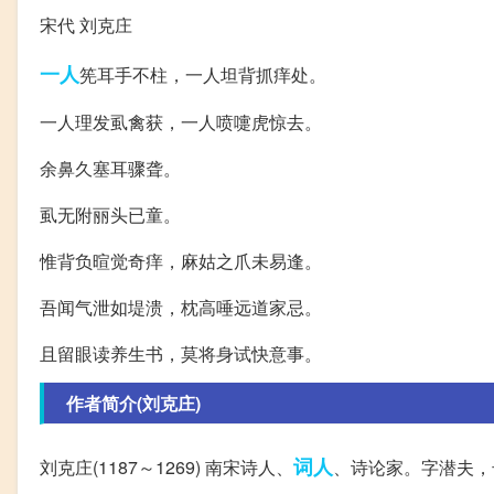
宋代 刘克庄
一人
筅耳手不柱，一人坦背抓痒处。
一人理发虱禽获，一人喷嚏虎惊去。
余鼻久塞耳骤聋。
虱无附丽头已童。
惟背负暄觉奇痒，麻姑之爪未易逢。
吾闻气泄如堤溃，枕高唾远道家忌。
且留眼读养生书，莫将身试快意事。
作者简介(刘克庄)
词人
刘克庄(1187～1269) 南宋诗人、
、诗论家。字潜夫，