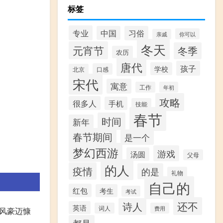
标签
专业
中国
习俗
你可以
亲戚
冬天
元宵节
冬季
农历
唐代
孩子
学校
口感
北京
宋代
寓意
工作
年初
攻略
很多人
手机
技能
春节
时间
新年
春节期间
是一个
梦幻西游
游戏
汤圆
父母
的人
疫情
的是
礼物
自己的
红包
考生
考试
还不
诗人
英语
词人
费用
风豪迈慷
都是