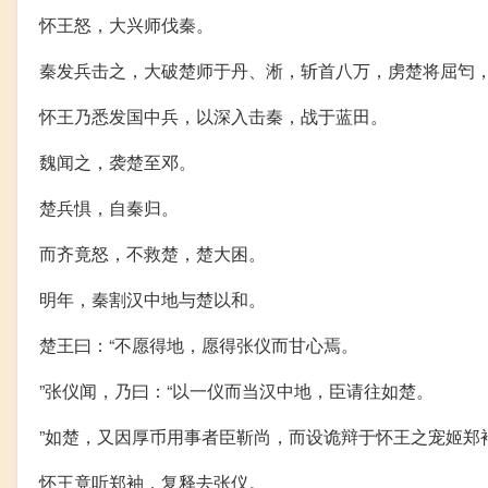
怀王怒，大兴师伐秦。
秦发兵击之，大破楚师于丹、淅，斩首八万，虏楚将屈匄
怀王乃悉发国中兵，以深入击秦，战于蓝田。
魏闻之，袭楚至邓。
楚兵惧，自秦归。
而齐竟怒，不救楚，楚大困。
明年，秦割汉中地与楚以和。
楚王曰：“不愿得地，愿得张仪而甘心焉。
”张仪闻，乃曰：“以一仪而当汉中地，臣请往如楚。
”如楚，又因厚币用事者臣靳尚，而设诡辩于怀王之宠姬郑
怀王竟听郑袖，复释去张仪。