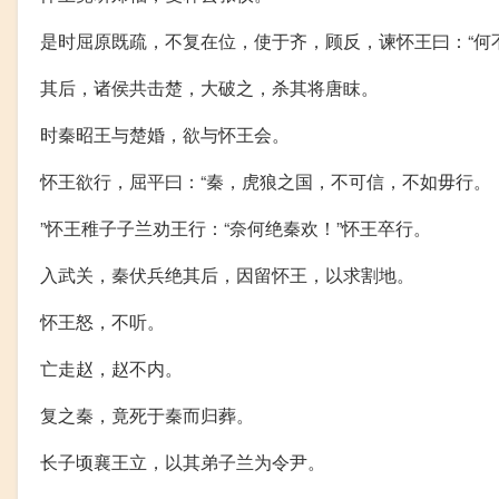
是时屈原既疏，不复在位，使于齐，顾反，谏怀王曰：“何
其后，诸侯共击楚，大破之，杀其将唐眜。
时秦昭王与楚婚，欲与怀王会。
怀王欲行，屈平曰：“秦，虎狼之国，不可信，不如毋行。
”怀王稚子子兰劝王行：“奈何绝秦欢！”怀王卒行。
入武关，秦伏兵绝其后，因留怀王，以求割地。
怀王怒，不听。
亡走赵，赵不内。
复之秦，竟死于秦而归葬。
长子顷襄王立，以其弟子兰为令尹。