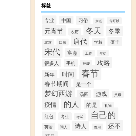
标签
专业
中国
习俗
你可以
亲戚
冬天
元宵节
冬季
农历
唐代
孩子
学校
口感
北京
宋代
寓意
工作
年初
攻略
很多人
手机
技能
春节
时间
新年
春节期间
是一个
梦幻西游
游戏
汤圆
父母
的人
疫情
的是
礼物
自己的
红包
考生
考试
还不
诗人
英语
词人
费用
都是