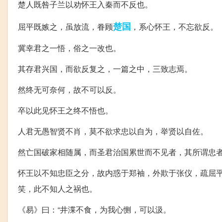
楚人既咎子兰以劝怀王入秦而不反也。
楚国
屈平既嫉之，虽放流，眷顾
，系心怀王，不忘欲反。
冀幸君之一悟，俗之一改也。
其存君兴国，而欲反复之，一篇之中，三致志焉。
然终无可奈何，故不可以反。
卒以此见怀王之终不悟也。
人君无愚智贤不肖，莫不欲求忠以自为，举贤以自佐。
然亡国破家相随属，而圣君治国累世而不见者，其所谓忠
怀王以不知忠臣之分，故内惑于郑袖，外欺于张仪，疏屈
笑，此不知人之祸也。
《易》曰：“井渫不食，为我心恻，可以汲。