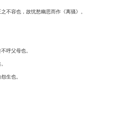
正之不容也，故忧愁幽思而作《离骚》。
尝不呼父母也。
矣。
自怨生也。