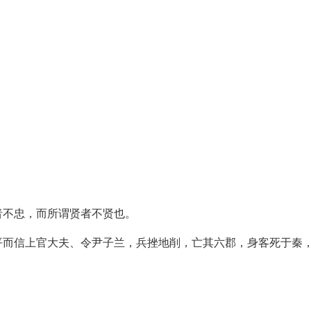
者不忠，而所谓贤者不贤也。
平而信上官大夫、令尹子兰，兵挫地削，亡其六郡，身客死于秦