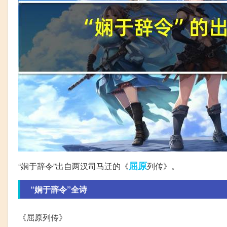
屈原
“娴于辞令”出自两汉司马迁的《
列传》。
“娴于辞令”全诗
《屈原列传》