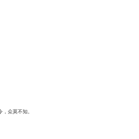
。
令，众莫不知。