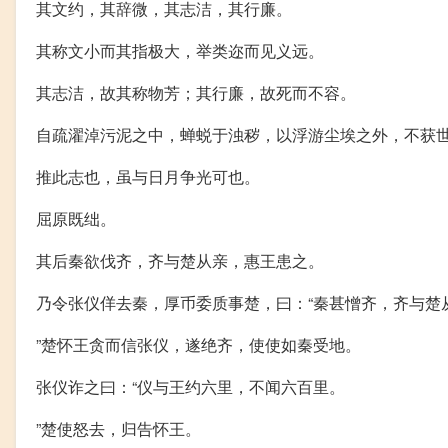
其文约，其辞微，其志洁，其行廉。
其称文小而其指极大，举类迩而见义远。
其志洁，故其称物芳；其行廉，故死而不容。
自疏濯淖污泥之中，蝉蜕于浊秽，以浮游尘埃之外，不获
推此志也，虽与日月争光可也。
屈原既绌。
其后秦欲伐齐，齐与楚从亲，惠王患之。
乃令张仪佯去秦，厚币委质事楚，曰：“秦甚憎齐，齐与楚
”楚怀王贪而信张仪，遂绝齐，使使如秦受地。
张仪诈之曰：“仪与王约六里，不闻六百里。
”楚使怒去，归告怀王。