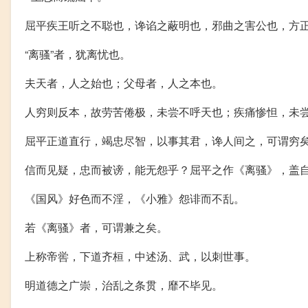
屈平疾王听之不聪也，谗谄之蔽明也，邪曲之害公也，方
“离骚”者，犹离忧也。
夫天者，人之始也；父母者，人之本也。
人穷则反本，故劳苦倦极，未尝不呼天也；疾痛惨怛，未
屈平正道直行，竭忠尽智，以事其君，谗人间之，可谓穷
信而见疑，忠而被谤，能无怨乎？屈平之作《离骚》，盖
《国风》好色而不淫，《小雅》怨诽而不乱。
若《离骚》者，可谓兼之矣。
上称帝喾，下道齐桓，中述汤、武，以刺世事。
明道德之广崇，治乱之条贯，靡不毕见。