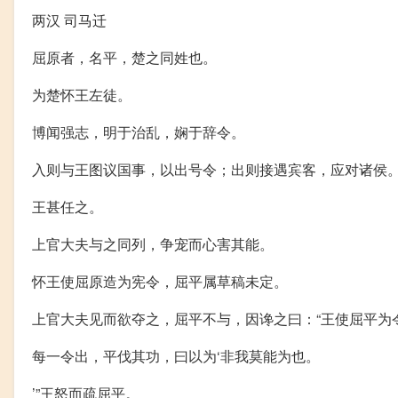
两汉 司马迁
屈原者，名平，楚之同姓也。
为楚怀王左徒。
博闻强志，明于治乱，娴于辞令。
入则与王图议国事，以出号令；出则接遇宾客，应对诸侯
王甚任之。
上官大夫与之同列，争宠而心害其能。
怀王使屈原造为宪令，屈平属草稿未定。
上官大夫见而欲夺之，屈平不与，因谗之曰：“王使屈平为
每一令出，平伐其功，曰以为‘非我莫能为也。
’”王怒而疏屈平。