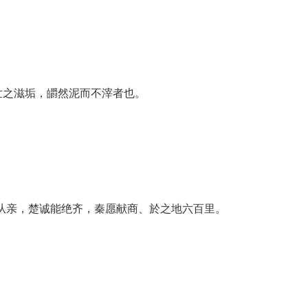
世之滋垢，皭然泥而不滓者也。
从亲，楚诚能绝齐，秦愿献商、於之地六百里。