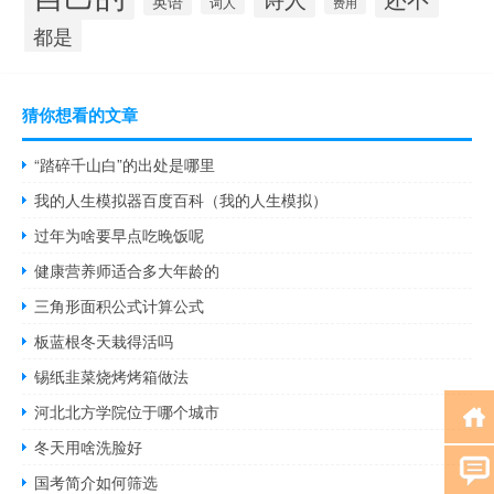
英语
词人
费用
都是
猜你想看的文章
“踏碎千山白”的出处是哪里
我的人生模拟器百度百科（我的人生模拟）
过年为啥要早点吃晚饭呢
健康营养师适合多大年龄的
三角形面积公式计算公式
板蓝根冬天栽得活吗
锡纸韭菜烧烤烤箱做法
河北北方学院位于哪个城市
冬天用啥洗脸好
国考简介如何筛选