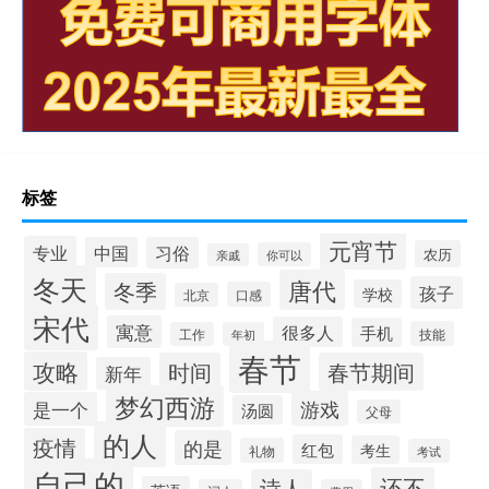
标签
元宵节
专业
中国
习俗
农历
你可以
亲戚
冬天
唐代
冬季
孩子
学校
口感
北京
宋代
寓意
很多人
手机
技能
工作
年初
春节
攻略
时间
春节期间
新年
梦幻西游
游戏
是一个
汤圆
父母
的人
疫情
的是
红包
考生
礼物
考试
自己的
还不
诗人