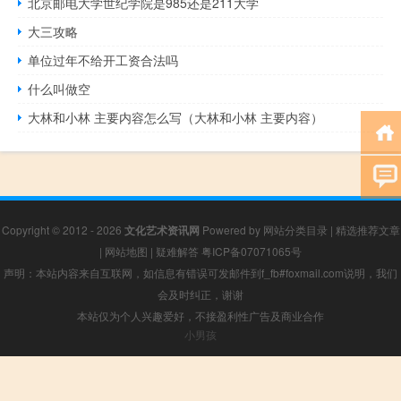
北京邮电大学世纪学院是985还是211大学
大三攻略
单位过年不给开工资合法吗
什么叫做空
大林和小林 主要内容怎么写（大林和小林 主要内容）
Copyright © 2012 - 2026
文化艺术资讯网
Powered by
网站分类目录
|
精选推荐文章
|
网站地图
|
疑难解答
粤ICP备07071065号
声明：本站内容来自互联网，如信息有错误可发邮件到f_fb#foxmail.com说明，我们
会及时纠正，谢谢
本站仅为个人兴趣爱好，不接盈利性广告及商业合作
小男孩