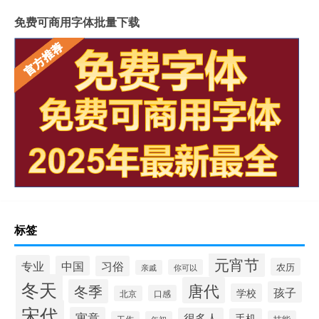
免费可商用字体批量下载
标签
元宵节
专业
中国
习俗
农历
你可以
亲戚
冬天
唐代
冬季
孩子
学校
口感
北京
宋代
寓意
很多人
手机
技能
工作
年初