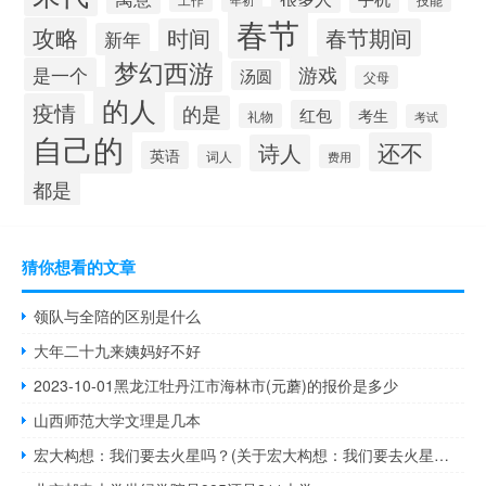
春节
攻略
时间
春节期间
新年
梦幻西游
游戏
是一个
汤圆
父母
的人
疫情
的是
红包
考生
礼物
考试
自己的
还不
诗人
英语
词人
费用
都是
猜你想看的文章
领队与全陪的区别是什么
大年二十九来姨妈好不好
2023-10-01黑龙江牡丹江市海林市(元蘑)的报价是多少
山西师范大学文理是几本
宏大构想：我们要去火星吗？(关于宏大构想：我们要去火星吗？简述)