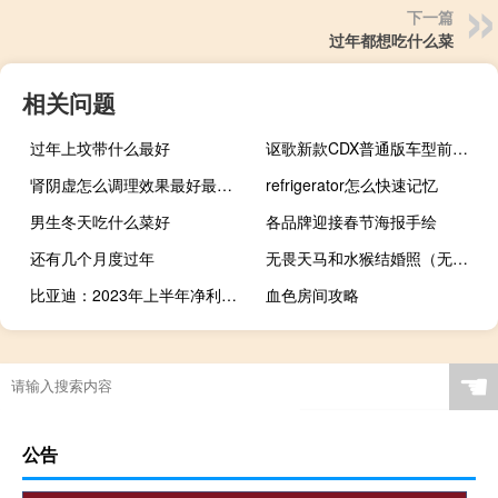
下一篇
过年都想吃什么菜
相关问题
过年上坟带什么最好
讴歌新款CDX普通版车型前保险杠改为贯穿式设计雾灯区造型更加锐利
肾阴虚怎么调理效果最好最快（肾阴虚怎么调理）
refrigerator怎么快速记忆
男生冬天吃什么菜好
各品牌迎接春节海报手绘
还有几个月度过年
无畏天马和水猴结婚照（无畏天马）
比亚迪：2023年上半年净利润109.54亿元同比增长204.68%
血色房间攻略
☚
公告