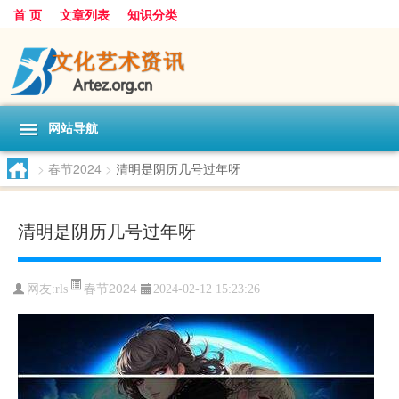
首 页
文章列表
知识分类
网站导航
>
春节2024
>
清明是阴历几号过年呀
清明是阴历几号过年呀
春节2024
网友:
rls
2024-02-12 15:23:26